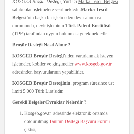
KOSGEB Broşür Desteği,
Yurt İçi
Marka Tescil Belgesi
sahibi olan işletmelere verilmektedir.
Marka Tescil
Belgesi
’nin başka bir işletmeden devir alınması
durumunda, devir işleminin
Türk Patent Enstitüsü
(TPE)
tarafından uygun bulunması gerekmektedir.
Broşür Desteği Nasıl Alınır ?
KOSGEB Broşür Desteği
’nden yararlanmak isteyen
işletmeler, kobiler ve girişimciler
www.kosgeb.gov.tr
adresinden başvurularının yapabilirler.
KOSGEB Broşür Desteğinin,
program süresince üst
limiti 5.000 Türk Lira’sıdır.
Gerekli Belgeler/Evraklar Nelerdir ?
Kosgeb.gov.tr adresinde elektronik ortamda
doldurulmuş
Tanıtım Desteği Başvuru Formu
çıktısı,