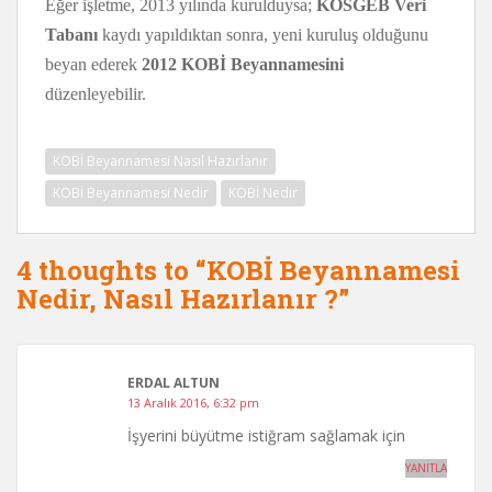
Eğer işletme, 2013 yılında kurulduysa;
KOSGEB Veri
Tabanı
kaydı yapıldıktan sonra, yeni kuruluş olduğunu
beyan ederek
2012 KOBİ Beyannamesini
düzenleyebilir.
KOBİ Beyannamesi Nasıl Hazırlanır
KOBİ Beyannamesi Nedir
KOBİ Nedir
4 thoughts to “KOBİ Beyannamesi
Nedir, Nasıl Hazırlanır ?”
ERDAL ALTUN
13 Aralık 2016, 6:32 pm
İşyerini büyütme istiğram sağlamak için
YANITLA