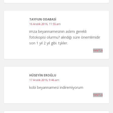
TAYFUN ODABASI
16 Aralık 2016, 11:55 am
imza beyannamesinin aslımı gerekli
fotokopisi olurmu? alındığı süre önemlimidir
son 1 yıl 2 yıl gibi. tşkler.
YANITLA
HÜSEYIN EROĞLU
17 Aralık 2016, 9:46 am
kobi beyannamesi indiremiyorum
YANITLA