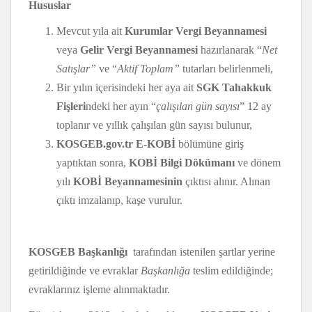
Hususlar
Mevcut yıla ait
Kurumlar Vergi Beyannamesi
veya
Gelir Vergi Beyannamesi
hazırlanarak “
Net
Satışlar”
ve “
Aktif Toplam”
tutarları belirlenmeli,
Bir yılın içerisindeki her aya ait
SGK Tahakkuk
Fişleri
ndeki her ayın “
çalışılan gün sayısı
” 12 ay
toplanır ve yıllık çalışılan gün sayısı bulunur,
KOSGEB.gov.tr E-KOBİ
bölümüne giriş
yaptıktan sonra,
KOBİ Bilgi Dökümanı
ve dönem
yılı
KOBİ Beyannamesinin
çıktısı alınır. Alınan
çıktı imzalanıp, kaşe vurulur.
KOSGEB Başkanlığı
tarafından istenilen şartlar yerine
getirildiğinde ve evraklar
Başkanlığa
teslim edildiğinde;
evraklarınız işleme alınmaktadır.