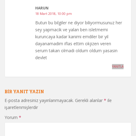
HARUN
18 Mart 2018, 10:00 pm
Butun bu bilgiler ne diyor biliyormusunuz her
sey yapmacik ve yalan ben isletmemi
kuruncaya kadar kanimi emdiler bir yil
dayanamadim iflas ettim okjizen veren
serum takan olmadi oldum oldum yasasin
devlet
YANITLA
BIR YANIT YAZIN
E-posta adresiniz yayınlanmayacak.
Gerekli alanlar
*
ile
işaretlenmişlerdir
Yorum
*