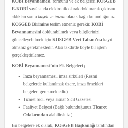
KOBİ Beyannamesi
, formunu ve ek belgeleri
KOSGEB
E-KOBİ
sayfasında elektronik olarak doldurarak çıktısını
aldıktan sonra
kaşeli ve imzalı
olarak bağlı bulunduğunuz
KOSGEB Birimine
teslim etmeniz gerekir.
KOBİ
Beyannamesini
doldurabilmek veya bilgilerinizi
güncelleyebilmek için
KOSGEB Veri Tabanı’na
kayıt
olmanız gerekmektedir. Aksi takdirde böyle bir işlem
gerçekleştirilemez.
KOBİ Beyannamesi’nin Ek Belgeleri ;
İmza beyannamesi, imza sirküleri (Resmi
belgelerde kullanılmak üzere, imza örnekleri
belgeleri gerekmektedir.)
Ticaret Sicil veya Esnaf Sicil Gazetesi
Faaliyet Belgesi (Bağlı bulunduğunuz
Ticaret
Odalarından
alabilirsiniz.)
Bu belgelere ek olarak,
KOSGEB Başkanlığı
tarafından