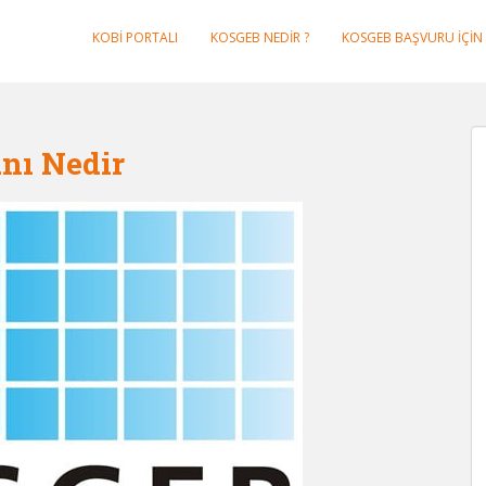
KOBI PORTALI
KOSGEB NEDIR ?
KOSGEB BAŞVURU IÇIN 
nı Nedir