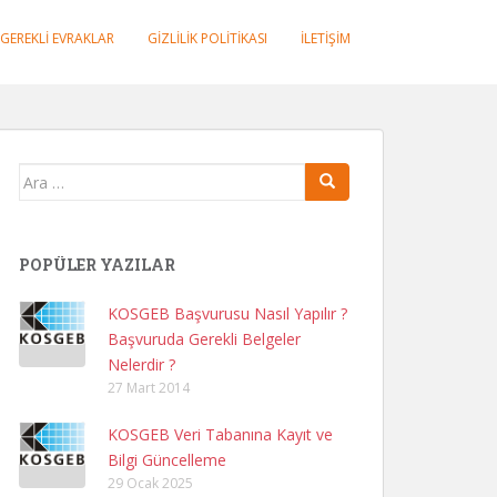
GEREKLI EVRAKLAR
GIZLILIK POLITIKASI
İLETIŞIM
Arama
yap:
POPÜLER YAZILAR
KOSGEB Başvurusu Nasıl Yapılır ?
Başvuruda Gerekli Belgeler
Nelerdir ?
27 Mart 2014
KOSGEB Veri Tabanına Kayıt ve
Bilgi Güncelleme
29 Ocak 2025