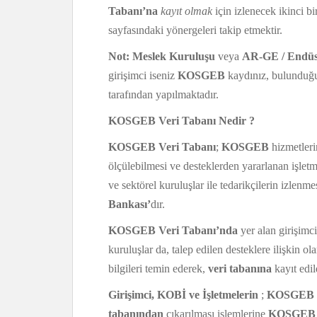
Tabanı’na
kayıt olmak
için izlenecek ikinci bi
sayfasındaki yönergeleri takip etmektir.
Not:
Meslek Kuruluşu
veya
AR-GE / Endüs
girişimci iseniz
KOSGEB
kaydınız, bulunduğ
tarafından yapılmaktadır.
KOSGEB Veri Tabanı Nedir ?
KOSGEB Veri Tabanı
;
KOSGEB
hizmetlerin
ölçülebilmesi ve desteklerden yararlanan işletmel
ve sektörel kuruluşlar ile tedarikçilerin izlenm
Bankası’
dır.
KOSGEB Veri Tabanı’nda
yer alan girişimci
kuruluşlar da, talep edilen desteklere ilişkin ol
bilgileri temin ederek,
veri tabanına
kayıt edild
Girişimci, KOBİ ve İşletmelerin
;
KOSGEB V
tabanından
çıkarılması işlemlerine
KOSGEB B