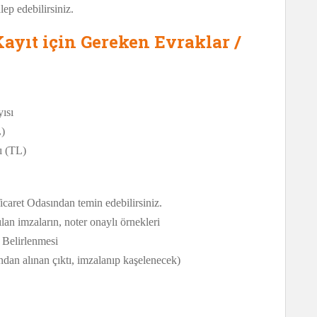
lep edebilirsiniz.
yıt için Gereken Evraklar /
ısı
L)
ı (TL)
caret Odasından temin edebilirsiniz.
lan imzaların, noter onaylı örnekleri
 Belirlenmesi
n alınan çıktı, imzalanıp kaşelenecek)