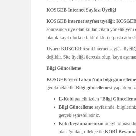
KOSGEB İnternet Sayfası Üyeliği
KOSGEB internet sayfası üyeliği; KOSGE
sonrasında üye olan kullanıcılara yönelik yeni
olarak kayıt olurken bildirdikleri e-posta adres
Uyarı:
KOSGEB
resmi internet sayfası üyeliğ
değildir. Site üyeliği ücretsiz olup, kayıt aşam
Bilgi Güncelleme
KOSGEB Veri Tabanı’nda bilgi güncelleme
gerekmektedir.
Bilgi güncellemesi
yaparken izl
E-Kobi
panelinizden “
Bilgi Güncellem
Bilgi Güncelleme
sayfasında, bilgilerini
gerçekleştirebilirsiniz.
Kobi beyannamenizin
onaylı olması d
olacağından, dilekçe ile
KOBİ Beyann