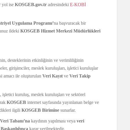
r yol ise
KOSGEB.gov.tr
adresindeki
E-KOBİ
triyel Uygulama Programı’
na başvuracak bir
unuz ildeki
KOSGEB Hizmet Merkezi Müdürlükleri
in, desteklerinin etkinliğinin ve verimliliğinin
er, girişimciler, meslek kuruluşları, işletici kuruluşlar
esi amacı ile oluşturulan
Veri Kayıt
ve
Veri Takip
, işletici kuruluş, meslek kuruluşları ve sektörel
arak
KOSGEB
internet sayfasında yayınlanan belge ve
ikleri ilgili
KOSGEB Birimine
sunarlar.
eri Tabanı’na
kaydının yapılması veya
veri
aşkanlığınca
karar verilmektedir.