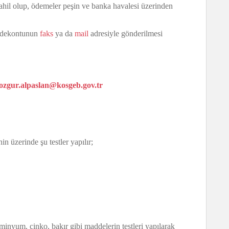
il olup, ödemeler peşin ve banka havalesi üzerinden
a dekontunun
faks
ya da
mail
adresiyle gönderilmesi
ozgur.alpaslan@kosgeb.gov.tr
 üzerinde şu testler yapılır;
minyum, çinko, bakır gibi maddelerin testleri yapılarak