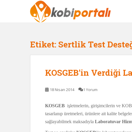
S
k
i
p
t
o
Etiket:
Sertlik Test Deste
m
a
i
n
KOSGEB’in Verdiği La
c
o
n
18 Nisan 2014
1 Yorum
t
e
n
KOSGEB
işletmelerin, girişimcilerin ve KOBİ’
t
tasarlanıp üretmeleri, ürünlere ait kalite belgel
sağlayabilmek maksadıyla
Laboratuvar Hizm