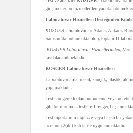
Test ve analizler
KOSGEB
’in laboratuvarları
girişimciler bu hizmetlerden yararlanabilmekted
Laboratuvar Hizmetleri Desteğinden Kimler
KOSGEB
laboratuvarları Adana, Ankara, Bursa
Samsun’da bulunmakta olup, toplam 11 laboratu
KOSGEB Laboratuvar Hizmetlerinden
, Veri
faydalanabilmektedir.
KOSGEB Laboratuvar Hizmetleri
Laboratuvarlarda; metal, kauçuk, plastik, alüm
yapılmaktadır.
Test için gerekli olan numunenin veya ücretin be
gibi bir durumda, testlere 1 ay geç başlanmakta
Test raporlarının ingilizce veya başka bir yaban
ücretinin 2(iki) katı tarife uygulanmaktadır.