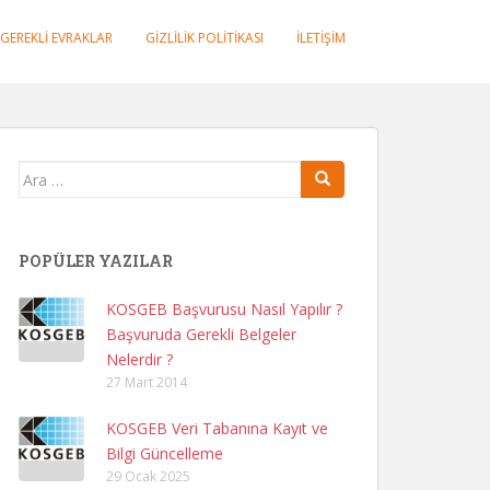
GEREKLI EVRAKLAR
GIZLILIK POLITIKASI
İLETIŞIM
Arama
yap:
POPÜLER YAZILAR
KOSGEB Başvurusu Nasıl Yapılır ?
Başvuruda Gerekli Belgeler
Nelerdir ?
27 Mart 2014
KOSGEB Veri Tabanına Kayıt ve
Bilgi Güncelleme
29 Ocak 2025