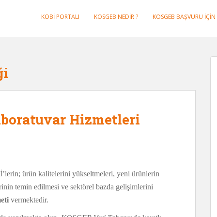
KOBI PORTALI
KOSGEB NEDIR ?
KOSGEB BAŞVURU IÇIN 
ği
boratuvar Hizmetleri
lerin; ürün kalitelerini yükseltmeleri, yeni ürünlerin
erinin temin edilmesi ve sektörel bazda gelişimlerini
eti
vermektedir.