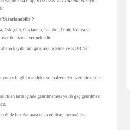
nda yapılmakta olup,
KOSGEB Veri Tabanında
kayıtlı
ir.
 Yararlanabilir ?
, Eskişehir, Gaziantep, İstanbul, İzmir, Konya ve
var ile hizmet vermektedir.
 Tabana kayıtlı tüm girişimci, işletme ve KOBİ’ler
inyum v.b. gibi maddeler ve malzemeler üzerinde testler
lirtilen tarih içinde getirilmemesi ya da geç getirilmesi
dır.
cı dilde hazırlanması talep edilirse, normal test